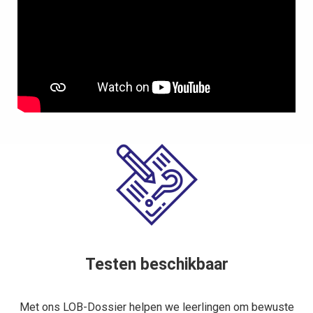
 op de
e. Hierdoor
 website-
ren
nte
enties
gebaseerd
 gedrag van
ezoeker.
uren
Testen beschikbaar
Met ons LOB-Dossier helpen we leerlingen om bewuste