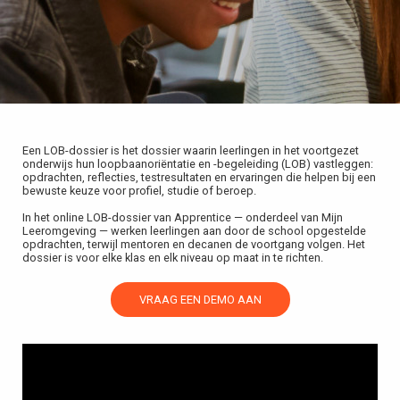
s kan de
e niet
oneren.
ieken
ische
s worden
Een LOB-dossier is het dossier waarin leerlingen in het voortgezet
kt om
onderwijs hun loopbaanoriëntatie en -begeleiding (LOB) vastleggen:
opdrachten, reflecties, testresultaten en ervaringen die helpen bij een
em
bewuste keuze voor profiel, studie of beroep.
tie te
In het online LOB-dossier van Apprentice — onderdeel van Mijn
elen over
Leeromgeving — werken leerlingen aan door de school opgestelde
drag van
opdrachten, terwijl mentoren en decanen de voortgang volgen. Het
dossier is voor elke klas en elk niveau op maat in te richten.
zoeker op
site.
VRAAG EEN DEMO AAN
ing
ingcookies
 gebruikt
oekers te