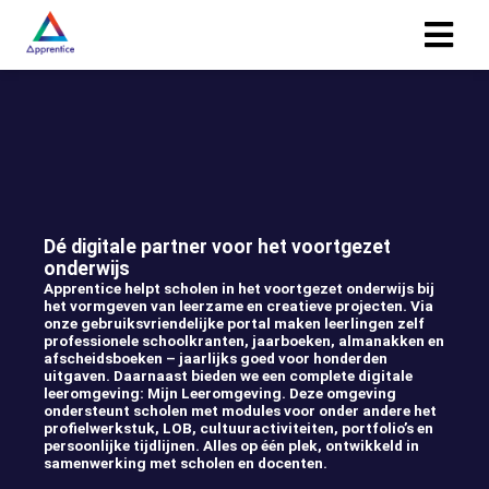
gen
 policy
Dé digitale partner
voor het voortgezet
neel
onderwijs
Apprentice helpt scholen in het voortgezet onderwijs bij
onele
het vormgeven van leerzame en creatieve projecten. Via
 zijn
onze gebruiksvriendelijke portal maken leerlingen zelf
professionele schoolkranten, jaarboeken, almanakken en
kelijk om
afscheidsboeken – jaarlijks goed voor honderden
bsite te
uitgaven. Daarnaast bieden we een complete digitale
leeromgeving: Mijn Leeromgeving. Deze omgeving
ken. Ze
ondersteunt scholen met modules voor onder andere het
 gebruikt
profielwerkstuk, LOB, cultuuractiviteiten, portfolio’s en
persoonlijke tijdlijnen. Alles op één plek, ontwikkeld in
samenwerking met scholen en docenten.
uncties en