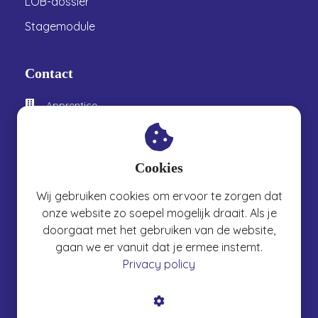
LOB-dossier
Stagemodule
Contact
Apprentice
Velperweg 80
6824 HL
Arnhem
Cookies
026 361 7300
Wij gebruiken cookies om ervoor te zorgen dat
info@apprenticexm.nl
onze website zo soepel mogelijk draait. Als je
doorgaat met het gebruiken van de website,
gaan we er vanuit dat je ermee instemt.
Copyright (c) Apprentice, 2026
Privacy policy
Algemene voorwaarden
Privacyverklaring