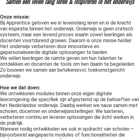
Samen een leven lang leren & inspireren in het onderwijs
oekers te
 op de
Onze missie:
e. Hierdoor
Bij Apprentice geloven we in levenslang leren en in de kracht
 website-
van inspiratie binnen het onderwijs. Onderwijs is geen statisch
systeem, maar een levend proces waarin zowel leerlingen als
ren
docenten voortdurend groeien. Daarom is onze missie helder:
nte
Het onderwijs verbeteren door innovatieve en
enties
gepersonaliseerde digitale oplossingen te bieden.
gebaseerd
We willen leerlingen de ruimte geven om hun talenten te
ontdekken en docenten de tools om hen daarin te begeleiden.
 gedrag
Zo bouwen we samen aan betekenisvol, toekomstgericht
ze
onderwijs.
er.
Hoe we dat doen:
We ontwikkelen modules binnen onze eigen digitale
leeromgeving die specifiek zijn afgestemd op de behoeften van
ren
het Nederlandse onderwijs. Daarbij werken we nauw samen met
scholen, docenten en onderwijsinstellingen. We luisteren,
verbeteren continu en leveren oplossingen die écht werken in
de praktijk.
Wanneer nodig ontwikkelen we ook in opdracht van scholen –
bijvoorbeeld aangepaste modules of functionaliteiten die