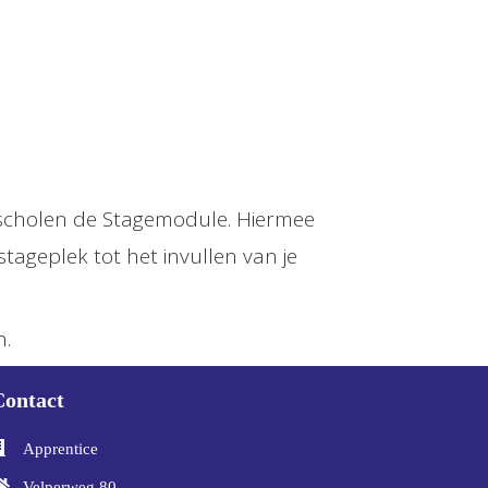
r scholen de Stagemodule. Hiermee
stageplek tot het invullen van je
n.
Contact
Apprentice
Velperweg 80