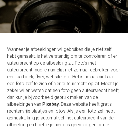
 deze
s kan de
 niet
oneren.
eken
ische
Wanneer je afbeeldingen wil gebruiken die je niet zelf
s worden
hebt gemaakt, is het verstandig om te controleren of er
kt om
auteursrecht op de afbeelding zit. Foto’s met
em
auteursrecht mag je namelijk niet zomaar gebruiken voor
tie te
een jaarboek, flyer, website, etc. Het is helaas niet aan
elen over
een foto zelf te zien of hier auteursrecht op zit. Mocht je
drag van
zeker willen weten dat een foto geen auteursrecht heeft,
zoeker op
dan kun je bijvoorbeeld gebruik maken van de
site.
afbeeldingen van
Pixabay
. Deze website heeft gratis,
ng
rechtenvrije plaatjes en foto’s. Als je een foto zelf hebt
gemaakt, krijg je automatisch het auteursrecht van de
ingcookies
afbeelding en hoef je je hier dus geen zorgen om te
 gebruikt