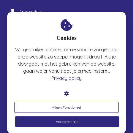
Apprentice
Velperweg 80
6824 HL
Arnhem
Cookies
026 361 7300
Wij gebruiken cookies om ervoor te zorgen dat
info@apprenticexm.nl
onze website zo soepel mogelijk draait. Als je
doorgaat met het gebruiken van de website,
gaan we er vanuit dat je ermee instemt.
Copyright (c) Apprentice, 2026
Privacy policy
Algemene voorwaarden
Privacyverklaring
Alleen Functioneel
Accepteer alle