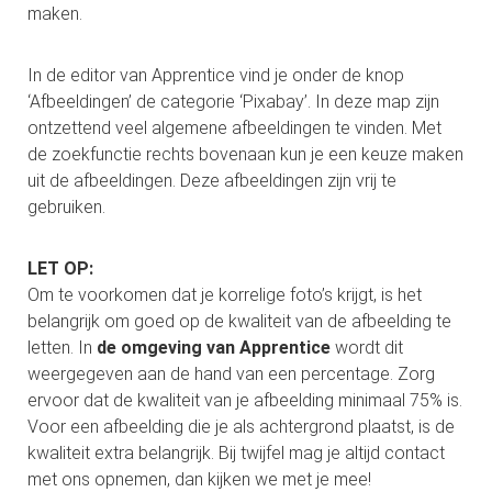
maken.
oekers te
 op de
e. Hierdoor
In de editor van Apprentice vind je onder de knop
 website-
‘Afbeeldingen’ de categorie ‘Pixabay’. In deze map zijn
ren
ontzettend veel algemene afbeeldingen te vinden. Met
nte
de zoekfunctie rechts bovenaan kun je een keuze maken
enties
uit de afbeeldingen. Deze afbeeldingen zijn vrij te
gebaseerd
gebruiken.
 gedrag
ze
LET OP:
er.
Om te voorkomen dat je korrelige foto’s krijgt, is het
belangrijk om goed op de kwaliteit van de afbeelding te
letten. In
de omgeving van Apprentice
wordt dit
ren
weergegeven aan de hand van een percentage. Zorg
ervoor dat de kwaliteit van je afbeelding minimaal 75% is.
Voor een afbeelding die je als achtergrond plaatst, is de
kwaliteit extra belangrijk. Bij twijfel mag je altijd contact
met ons opnemen, dan kijken we met je mee!