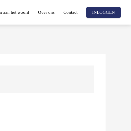
n aan het woord
Over ons
Contact
INLOGGEN