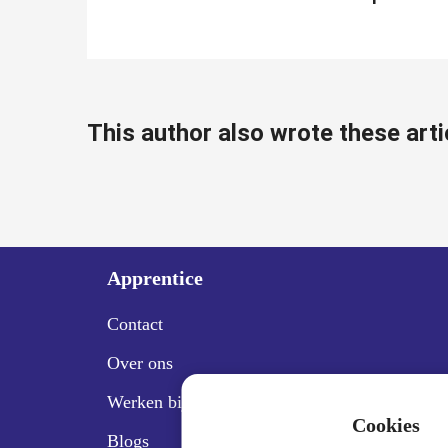
ezoeker.
Voorkeuren opslaan
This author also wrote these arti
Apprentice
Contact
Over ons
Werken bij Apprentice
Cookies
Blogs