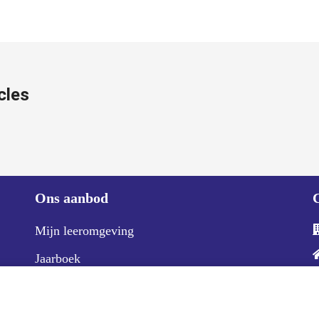
cles
Ons aanbod
Mijn leeromgeving
Jaarboek
Schoolkrant
LOB-dossier