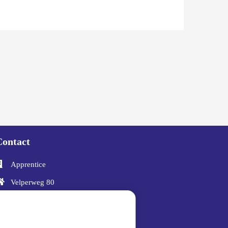
Contact
Apprentice
Velperweg 80
6824 HL
Arnhem
026 361 7300